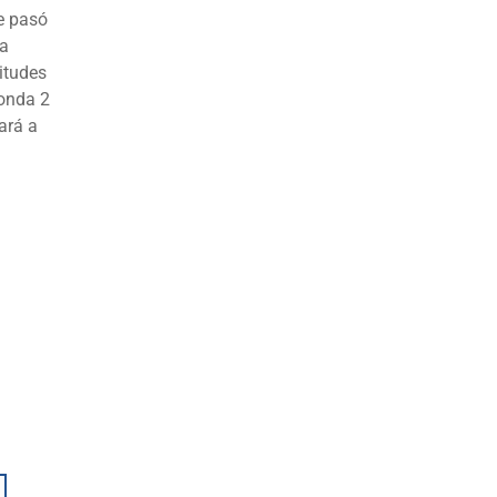
se pasó
ta
citudes
Ronda 2
ará a