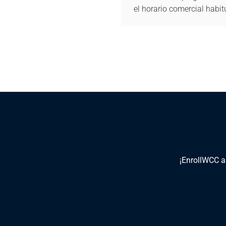
el horario comercial habit
¡EnrollWCC ah